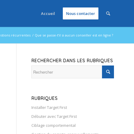
Accueil
Nous contacter
estions récurrentes
/
Que se passe-t’il si aucun conseiller est en ligne ?
RECHERCHER DANS LES RUBRIQUES
RUBRIQUES
Installer Target First
Débuter avec Target First
Ciblage comportemental