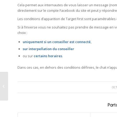
Cela permet aux internautes de vous laisser un message (nom, p
directement sur le compte Facebook du site et peut y répondre
Les conditions d’apparition de Target First sont paramétrables 
Si à l’inverse vous ne souhaitez pas prendre de message en vo
choix :
uniquement si un conseiller est connecté
,
sur interpellation du conseiller
ou sur
certains horaires
.
Dans ces cas, en dehors des conditions définies, le chat n’appa
Service Level Agreement (SLA) ou «
OCT
entente de niveau de service »
Parta