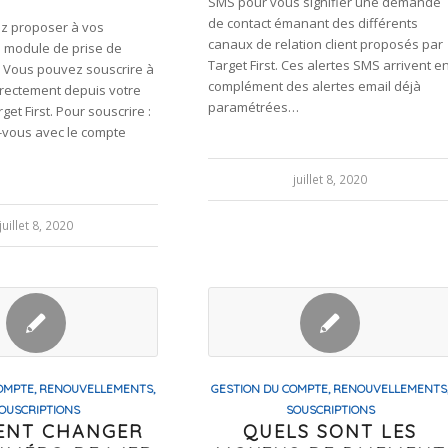
SMS pour vous signifier une demande
de contact émanant des différents
z proposer à vos
canaux de relation client proposés par
e module de prise de
Target First. Ces alertes SMS arrivent e
 Vous pouvez souscrire à
complément des alertes email déjà
irectement depuis votre
paramétrées…
get First. Pour souscrire :
-vous avec le compte
juillet 8, 2020
juillet 8, 2020
OMPTE, RENOUVELLEMENTS,
GESTION DU COMPTE, RENOUVELLEMENTS
OUSCRIPTIONS
SOUSCRIPTIONS
NT CHANGER
QUELS SONT LES