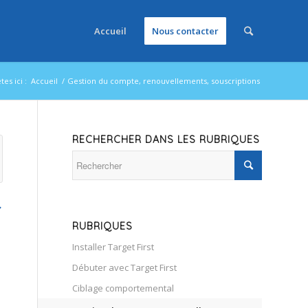
Accueil
Nous contacter
tes ici :
Accueil
/
Gestion du compte, renouvellements, souscriptions
RECHERCHER DANS LES RUBRIQUES
,
RUBRIQUES
Installer Target First
Débuter avec Target First
Ciblage comportemental