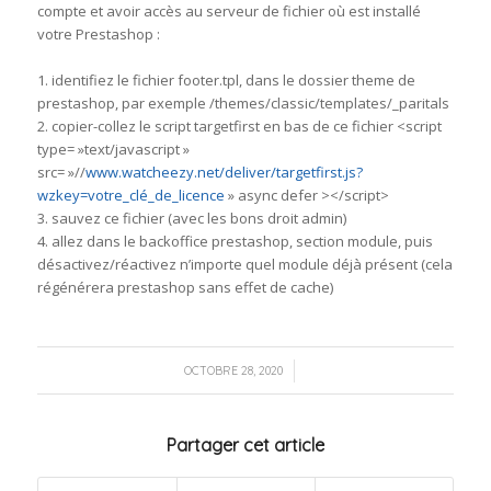
compte et avoir accès au serveur de fichier où est installé
votre Prestashop :
1. identifiez le fichier footer.tpl, dans le dossier theme de
prestashop, par exemple /themes/classic/templates/_paritals
2. copier-collez le script targetfirst en bas de ce fichier <script
type= »text/javascript »
src= »//
www.watcheezy.net/deliver/targetfirst.js?
wzkey=votre_clé_de_licence
» async defer ></script>
3. sauvez ce fichier (avec les bons droit admin)
4. allez dans le backoffice prestashop, section module, puis
désactivez/réactivez n’importe quel module déjà présent (cela
régénérera prestashop sans effet de cache)
/
OCTOBRE 28, 2020
Partager cet article